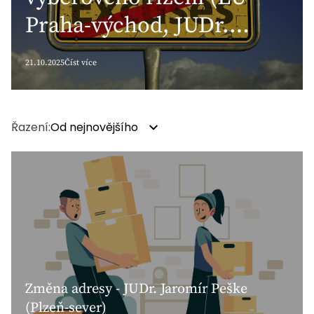
Praha-východ, JUDr.
Marcel Smékal)
21.10.2025
Číst více
Řazení:
Od nejnovějšího
Změna adresy - JUDr. Jaromír Peške
(Plzeň-sever)