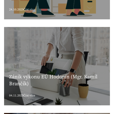
24.10.2025
Číst více
Zánik výkonu EÚ Hodonín (Mgr. Kamil
Brančík)
04.11.2025
Číst více