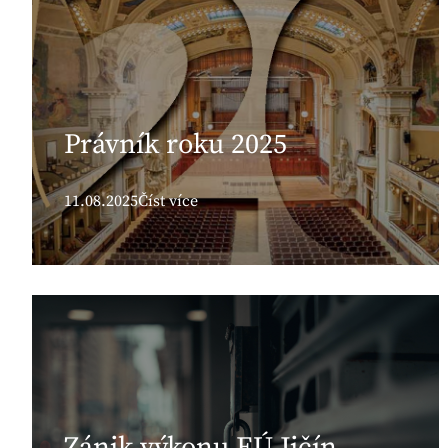
Právník roku 2025
11.08.2025
Číst více
Zánik výkonu EÚ Jičín,