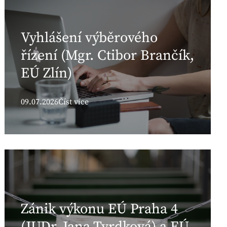
Vyhlášení výběrového
řízení (Mgr. Ctibor Brančík,
EÚ Zlín)
09.07.2026
Číst více
Zánik výkonu EÚ Praha 4
(JUDr. Jana Tvrdková) a EÚ