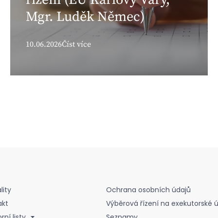
Mgr. Luděk Němec)
10.06.2026
Číst více
lity
Ochrana osobních údajů
akt
Výběrová řízení na exekutorské 
ní listy
Seznamy