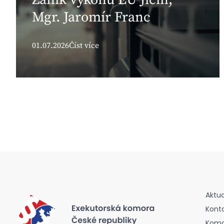
Mgr. Jaromír Franc
01.07.2026
Číst více
Aktua
Kont
Komor