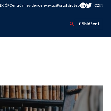
EK ČR
Centrální evidence exekucí
Portál dražeb
CZ
EN
Přihlášení