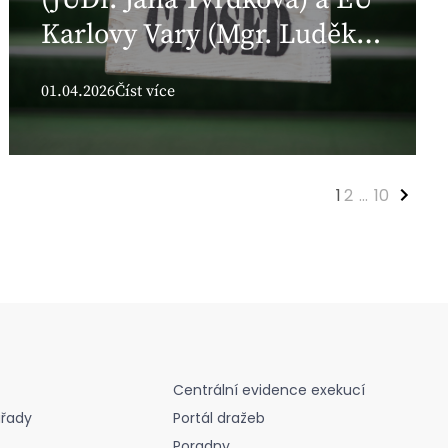
Karlovy Vary (Mgr. Luděk
Němec)
01.04.2026
Číst více
1
2
...
10
Centrální evidence exekucí
úřady
Portál dražeb
Poradny