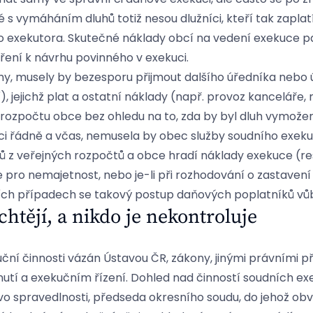
s vymáháním dluhů totiž nesou dlužníci, kteří tak zaplat
 exekutora. Skutečné náklady obcí na vedení exekuce pa
ření k návrhu povinného v exekuci.
y, musely by bezesporu přijmout dalšího úředníka nebo 
, jejichž plat a ostatní náklady (např. provoz kanceláře,
ozpočtu obce bez ohledu na to, zda by byl dluh vymožen, či
bci řádně a včas, nemusela by obec služby soudního exekut
ů z veřejných rozpočtů a obce hradí náklady exekuce (re
 pro nemajetnost, nebo je-li při rozhodování o zastaven
tních případech se takový postup daňových poplatníků v
 chtějí, a nikdo je nekontroluje
uční činnosti vázán Ústavou ČR, zákony, jinými právními 
nutí a exekučním řízení. Dohled nad činností soudních e
vo spravedlnosti, předseda okresního soudu, do jehož ob