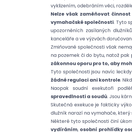
vyklizením, odebráním věci, rozdě
Nelze však zaměňovat činnost 
vymahačské společnosti
. Tyto 
upozorněních zasílaných dlužník
kanceláře a ve výzvách doručovanýc
Zmiňované společnosti však nema
na pozemek či do bytu, natož pak 
zákonnou oporu pro to, aby mohl
Tyto společnosti jsou navíc leckdy 
žádné regulaci ani kontrole
. Nik
Naopak soudní exekutoři podlé
spravedlnosti a soudů
. Jsou kár
Skutečná exekuce je fakticky výk
dlužník narazí na vymahače, který
Některé tyto společnosti činí úko
vydíráním
,
osobní prohlídky o