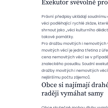
Exekutor svévolně pro
Právní předpisy ukládají soudnímu 
věci podléhající rychlé zkáze, kter
shrnout jako „věci kulturního dědic
takové památky.
Pro dražbu movitých i nemovitých 
movitých věcí je jedna třetina z ú
cena nemovitých věcí se v případě
znaleckého posudku. Soudní exekuto
dražby movitých i nemovitých věcí
nejširšímu počtu zájemců.
Obce si najímají drah
raději vymáhat samy
Obce skutečně mohou dluhy vymáhat