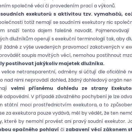
lením společné věci či provedením prací a výkonů.
soudních exekutorů s aktivitou tzv. vymahačů, což
společnosti totiž nemají se soudními exekutory nic společ
ům snaží tento dojem falešně navodit. Pojmenovávají
h dlužníkům operují s exekuční terminologií tak, aby dl
jí žádné z výše uvedených pravomocí zakotvených v e
provádět soupis movitých věcí, nemohou postihnout mzdu
y postihovat jakýkoliv majetek dlužníka.
velice netransparentní, odměny si účtují dle oficiálně ne
do nad nimi neprovádí dohled, žádný dohledový orgán nereg
hají
velmi přísnému dohledu ze strany Exekuto
ně odpovědní. V případě závažného pochybení je lze odvol
on státní moci prostřednictvím exekutora, a to způso
 se za exekutora pouze vydává, měl by vědět, že ten nem
ny, které by nemohl provést ani pravý soudní exekutor. 
sobou opačného pohlaví
či
zabavení věcí zákonem s