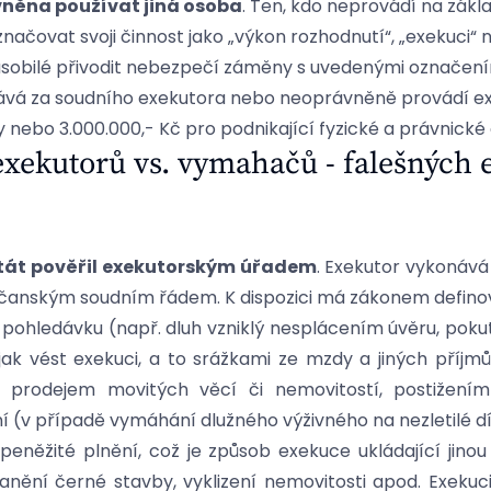
vněna používat jiná osoba
. Ten, kdo neprovádí na zák
načovat svoji činnost jako „výkon rozhodnutí“, „exekuci“ 
ůsobilé přivodit nebezpečí záměny s uvedenými označením
ává za soudního exekutora nebo neoprávněně provádí exe
y nebo 3.000.000,- Kč pro podnikající fyzické a právnické
xekutorů vs. vymahačů - falešných 
tát pověřil exekutorským úřadem
. Exekutor vykonává 
čanským soudním řádem. K dispozici má zákonem defino
ohledávku (např. dluh vzniklý nesplácením úvěru, pokutu 
ak vést exekuci, a to srážkami ze mzdy a jiných příjm
, prodejem movitých věcí či nemovitostí, postižením
 (v případě vymáhání dlužného výživného na nezletilé dí
eněžité plnění, což je způsob exekuce ukládající jinou
nění černé stavby, vyklizení nemovitosti apod. Exekuc