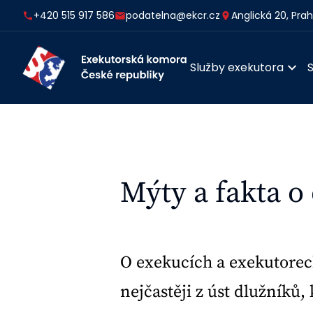
+420 515 917 586
podatelna@ekcr.cz
Anglická 20, Pra
Služby exekutora
Mýty a fakta o
O exekucích a exekutorec
nejčastěji z úst dlužníků,