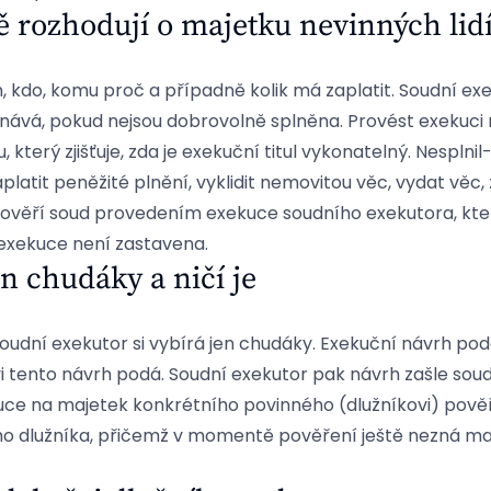
 rozhodují o majetku nevinných lid
 kdo, komu proč a případně kolik má zaplatit. Soudní exe
konává, pokud nejsou dobrovolně splněna. Provést exekuci
terý zjišťuje, zda je exekuční titul vykonatelný. Nesplnil
latit peněžité plnění, vyklidit nemovitou věc, vydat věc, z
ověří soud provedením exekuce soudního exekutora, který
exekuce není zastavena.
en chudáky a ničí je
soudní exekutor si vybírá jen chudáky. Exekuční návrh pod
i tento návrh podá. Soudní exekutor pak návrh zašle sou
e na majetek konkrétního povinného (dlužníkovi) pověří.
ího dlužníka, přičemž v momentě pověření ještě nezná ma