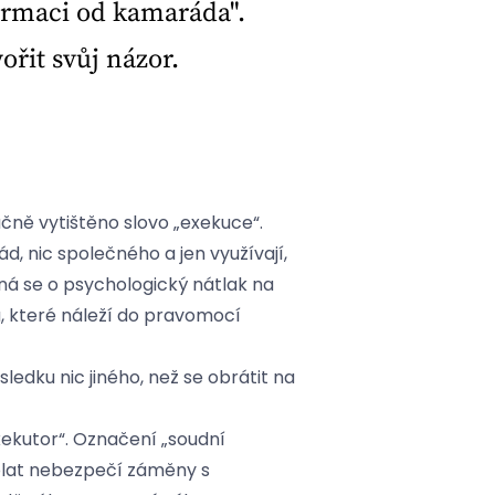
formaci od kamaráda".
vořit svůj názor.
čně vytištěno slovo „exekuce“.
ád, nic společného a jen využívají,
dná se o psychologický nátlak na
ů, které náleží do pravomocí
edku nic jiného, než se obrátit na
xekutor“. Označení „soudní
volat nebezpečí záměny s