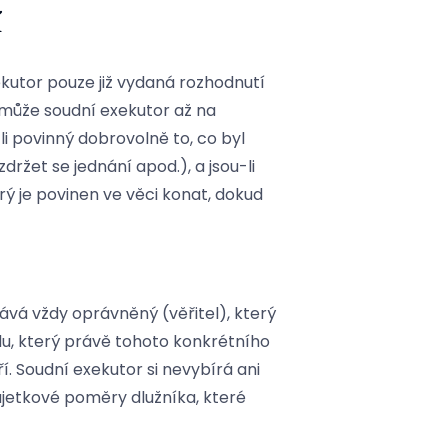
í
kutor pouze již vydaná rozhodnutí
 může soudní exekutor až na
-li povinný dobrovolně to, co byl
držet se jednání apod.), a jsou-li
 je povinen ve věci konat, dokud
ává vždy oprávněný (věřitel), který
du, který právě tohoto konkrétního
 Soudní exekutor si nevybírá ani
jetkové poměry dlužníka, které