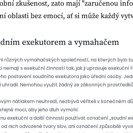
sobní zkušenost, zato mají "zaručenou in
ní oblasti bez emocí, ať si může každý vyt
soudním exekutorem a vymahačem
mi různých vymahačských společností, na kterých bylo tu
 nemají s exekuční činností tak, jak ji upravuje exekuční ř
aného postavení soudního exekutora jako úřední osoby. Je
leji uhradil. Nemohou využít žádný ze zákonných prostředk
kovým nátlakem neuhradí, nezbývá věřiteli v konečném důsl
eřejné moci, aby jeho dluh vymohl.
onu exekuční a další činnosti používat označení „soudní e
 od nich odvozené tvary slov, ani označení způsobilé vy