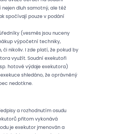
í nejen dluh samotný, ale též
k spočívají pouze v podání
úředníky (vesměs jsou nuceny
 nákup výpočetní techniky,
 nikoliv. I zde platí, že pokud by
ora využít. Soudní exekutoři
sp. hotové výdaje exekutora)
í exekuce shledáno, že oprávněný
ůbec nedotkne.
předpisy a rozhodnutím osudu
xekutorů přitom vykonává
vodu je exekutor jmenován a