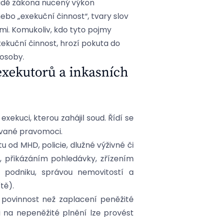
ladě zákona nucený výkon
nebo „exekuční činnost“, tvary slov
i. Komukoliv, kdo tyto pojmy
kuční činnost, hrozí pokuta do
 osoby.
exekutorů a inkasních
exekuci, kterou zahájil soud. Řídí se
vané pravomoci.
od MHD, policie, dlužné výživné či
ů, přikázáním pohledávky, zřízením
 podniku, správou nemovitostí a
tě).
 povinnost než zaplacení peněžité
i na nepeněžité plnění lze provést