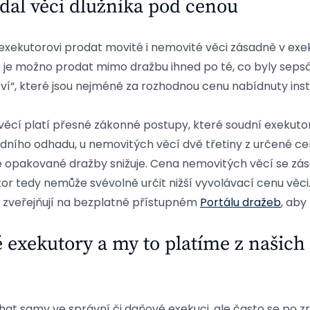
dal věci dlužníka pod cenou
exekutorovi prodat movité i nemovité věci zásadně v exe
é je možno prodat mimo dražbu ihned po té, co byly sepsán
tví“, které jsou nejméně za rozhodnou cenu nabídnuty inst
věcí platí přesné zákonné postupy, které soudní exekuto
ředního odhadu, u nemovitých věcí dvě třetiny z určené c
 opakované dražby snižuje. Cena nemovitých věcí se zá
r tedy nemůže svévolně určit nižší vyvolávací cenu věci.
 zveřejňují na bezplatně přístupném
Portálu dražeb
, ab
é exekutory a my to platíme z našich
 samy ve správní či daňové exekuci, ale často se po zr