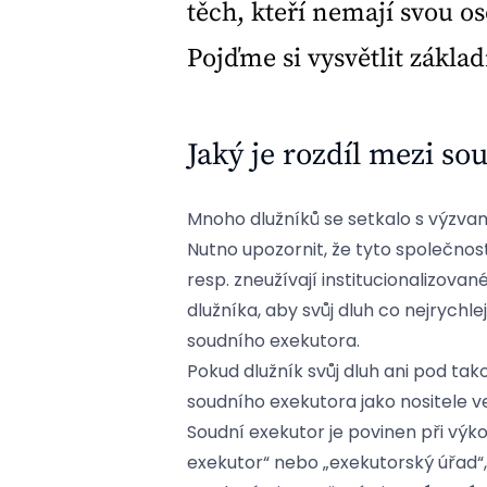
těch, kteří nemají svou o
Pojďme si vysvětlit základ
Jaký je rozdíl mezi 
Mnoho dlužníků se setkalo s výzva
Nutno upozornit, že tyto společnosti
resp. zneužívají institucionalizov
dlužníka, aby svůj dluh co nejrych
soudního exekutora.
Pokud dlužník svůj dluh ani pod ta
soudního exekutora jako nositele v
Soudní exekutor je povinen při výk
exekutor“ nebo „exekutorský úřad“,