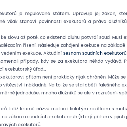
kutorů je regulované státem. Upravuje jej zákon, kt
ně však stanoví povinnosti exekutorů a práva dlužník
e slovu až poté, co existenci dluhu potvrdí soud. Musí e
nalézacím řízení. Následuje zahájení exekuce na základě
a vedením exekuce. Aktuální
seznam soudních exekutorů
menali případy, kdy se za exekutora někdo vydává. P
cí exekutorský úřad...
xekutorovi, přitom není prakticky nijak chráněn. Může se 
ítězství i nákladné. Na to, že se stal obětí falešného exek
poměrně jednoduše, mnoho dlužníků se ale v rozrušení, s
orů totiž kromě názvu matou i kulatým razítkem s moti
na zákon o soudních exekutorech (který přitom v jejich
pravých exekutorů.