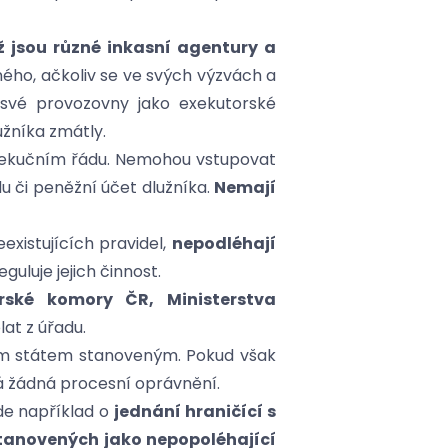
 jsou různé inkasní agentury a
ného, ačkoliv se ve svých výzvách a
 své provozovny jako exekutorské
užníka zmátly.
xekučním řádu. Nemohou vstupovat
 či peněžní účet dlužníka.
Nemají
existujících pravidel,
nepodléhají
uluje jejich činnost.
rské komory ČR, Ministerstva
at z úřadu.
bem státem stanoveným. Pokud však
á žádná procesní oprávnění.
Jde například o
jednání hraničící s
tanovených jako nepopoléhající