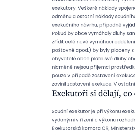
exekutory. Veškeré náklady spojené 
odměnu a ostatní náklady soudního
exekučního návrhu, případně vyjád
Pokud by obce vymáhaly dluhy sam
zřídit celé nové vymáhací oddělení)
poštovné apod.) by byly placeny z r
obyvatelé obce platili své dluhy o
nicméně nejsou příjemci prostředk
pouze v případě zastavení exekuce
zavinil zastavení exekuce. V osta
Exekutoři si dělají, co
Soudní exekutor je při výkonu exek
vydanými v řízení o výkonu rozhod
Exekutorská komora ČR, Ministerst