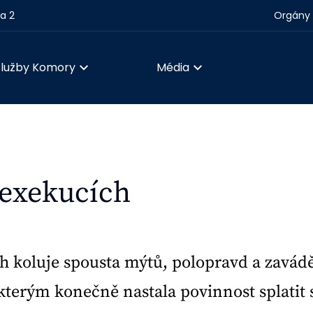
ha 2
Orgány 
Služby Komory
Seznamy
Média
Kontakt
 exekucích
h koluje spousta mýtů, polopravd a zavádě
 kterým konečně nastala povinnost splatit s