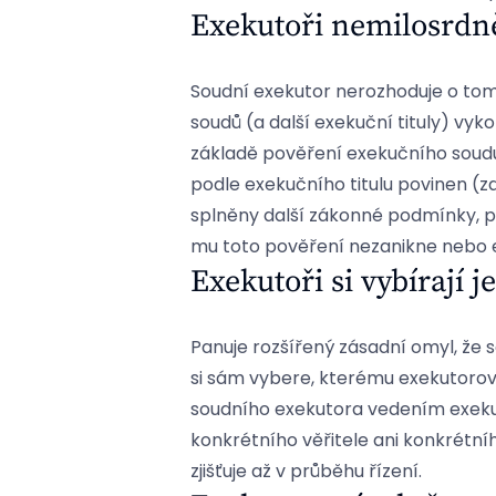
Exekutoři nemilosrdně
Soudní exekutor nerozhoduje o tom,
soudů (a další exekuční tituly) vy
základě pověření exekučního soudu, k
podle exekučního titulu povinen (zap
splněny další zákonné podmínky, p
mu toto pověření nezanikne nebo 
Exekutoři si vybírají j
Panuje rozšířený zásadní omyl, že 
si sám vybere, kterému exekutorov
soudního exekutora vedením exekuc
konkrétního věřitele ani konkrétn
zjišťuje až v průběhu řízení.