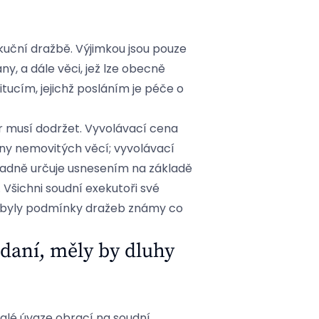
kuční dražbě. Výjimkou jsou pouze
y, a dále věci, jež lze obecně
itucím, jejichž posláním je péče o
r musí dodržet. Vyvolávací cena
eny nemovitých věcí; vyvolávací
sadně určuje usnesením na základě
 Všichni soudní exekutoři své
y byly podmínky dražeb známy co
 daní, měly by dluhy
alé úvaze obrací na soudní