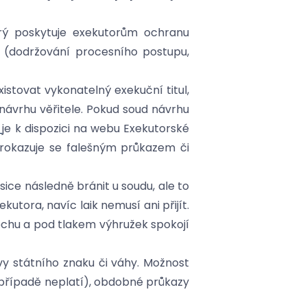
erý poskytuje exekutorům ochranu
ů (dodržování procesního postupu,
xistovat vykonatelný exekuční titul,
 návrhu věřitele. Pokud soud návrhu
je k dispozici na webu Exekutorské
rokazuje se falešným průkazem či
sice následně bránit u soudu, ale to
utora, navíc laik nemusí ani přijít.
pěchu a pod tlakem výhružek spokojí
vy státního znaku či váhy. Možnost
 případě neplatí), obdobné průkazy