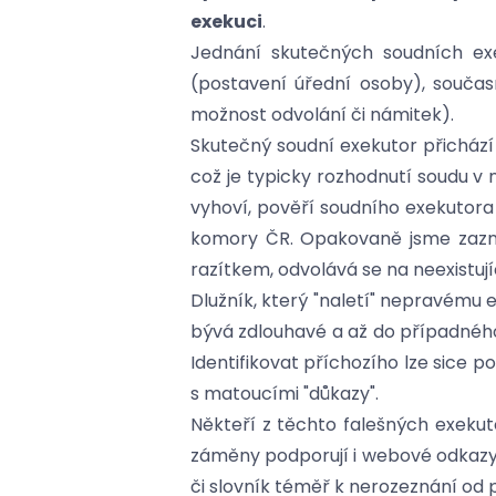
exekuci
.
Jednání skutečných soudních exe
(postavení úřední osoby), součas
možnost odvolání či námitek).
Skutečný soudní exekutor přichází k
což je typicky rozhodnutí soudu v 
vyhoví, pověří soudního exekutor
komory ČR. Opakovaně jsme zazna
razítkem, odvolává se na neexistují
Dlužník, který "naletí" nepravému e
bývá zdlouhavé a až do případného v
Identifikovat příchozího lze sice 
s matoucími "důkazy".
Někteří z těchto falešných exekut
záměny podporují i webové odkazy 
či slovník téměř k nerozeznání od 