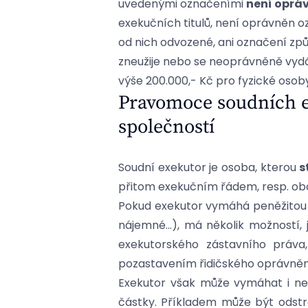
uvedenými označeními
není oprá
exekučních titulů, není oprávněn oz
od nich odvozené, ani označení zp
zneužije nebo se neoprávněně vyd
výše 200.000,- Kč pro fyzické osob
Pravomoce soudních e
společností
Soudní exekutor je osoba, kterou
s
přitom exekučním řádem, resp. ob
Pokud exekutor vymáhá peněžitou p
nájemné…), má několik možností, j
exekutorského zástavního práva
pozastavením řidičského oprávnění
Exekutor však může vymáhat i nep
částky. Příkladem může být odstra