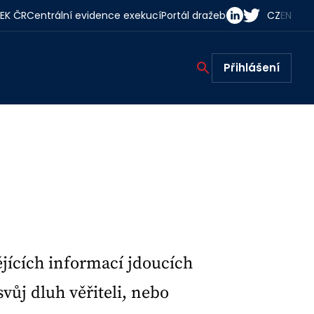
EK ČR
Centrální evidence exekucí
Portál dražeb
CZ
EN
Přihlášení
jících informací jdoucích
vůj dluh věřiteli, nebo