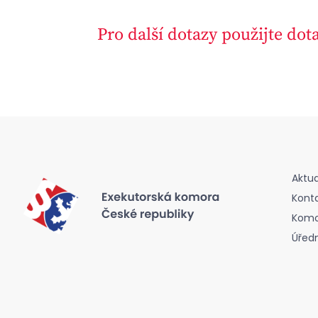
Pro další dotazy použijte dot
Aktua
Kont
Komor
Úřed