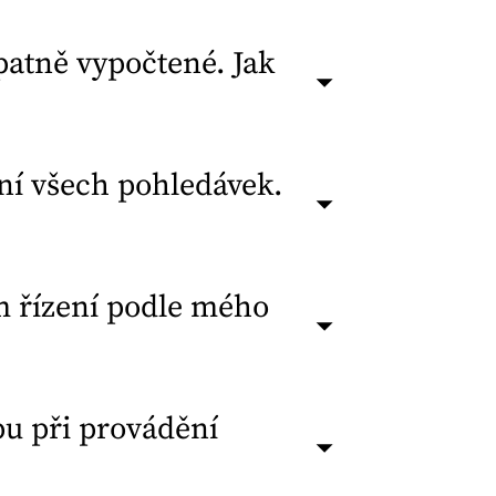
patně vypočtené. Jak
ní všech pohledávek.
m řízení podle mého
pu při provádění