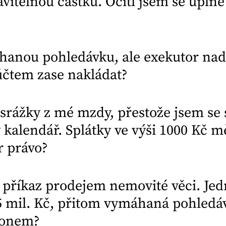
itelnou částku. Ocitl jsem se úplně
?
hanou pohledávku, ale exekutor nad
čtem zase nakládat?
srážky z mé mzdy, přestože jsem se 
 kalendář. Splátky ve výši 1000 Kč m
r právo?
 příkaz prodejem nemovité věci. Jed
mil. Kč, přitom vymáhaná pohledávk
ákonem?