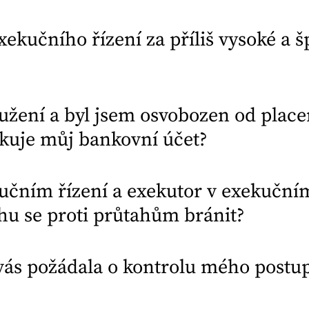
ekučního řízení za příliš vysoké a š
užení a byl jsem osvobozen od place
okuje můj bankovní účet?
čním řízení a exekutor v exekuční
hu se proti průtahům bránit?
vás požádala o kontrolu mého postu