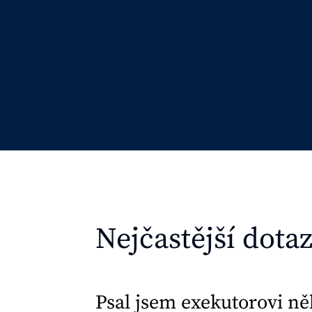
Nejčastější dota
Psal jsem exekutorovi ně