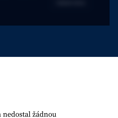
Odeslat dotaz
m nedostal žádnou