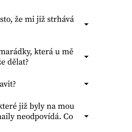
to, že mi již strhává
amarádky, která u mě
e dělat?
avit?
které již byly na mou
aily neodpovídá. Co