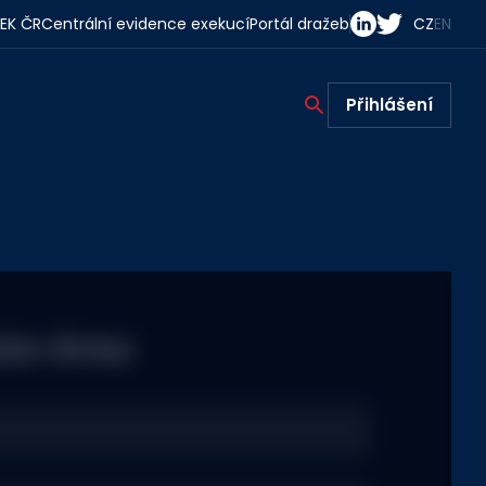
EK ČR
Centrální evidence exekucí
Portál dražeb
CZ
EN
Přihlášení
nám dotaz