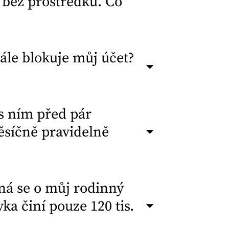
 bez prostředků. Co
ále blokuje můj účet?
s ním před pár
ěsíčně pravidelně
ná se o můj rodinný
a činí pouze 120 tis.