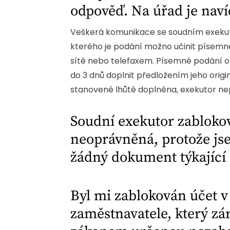
odpověď. Na úřad je nav
Veškerá komunikace se soudním exekutor
kterého je podání možno učinit písemně
sítě nebo telefaxem. Písemné podání o
do 3 dnů doplnit předložením jeho ori
stanovené lhůtě doplněna, exekutor nepř
Soudní exekutor zabloko
neoprávněná, protože js
žádný dokument týkající 
Byl mi zablokován účet 
zaměstnavatele, který zá