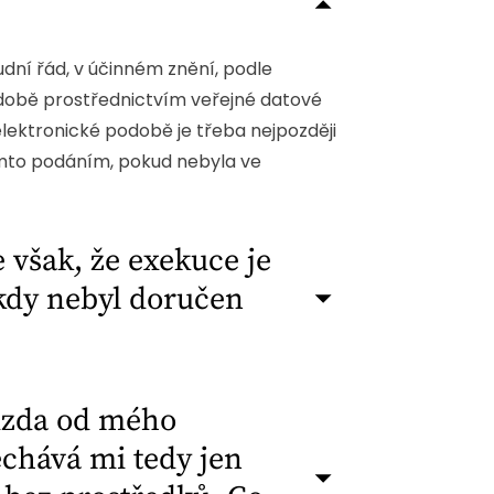
dní řád, v účinném znění, podle
odobě prostřednictvím veřejné datové
lektronické podobě je třeba nejpozději
ěmto podáním, pokud nebyla ve
však, že exekuce je
kdy nebyl doručen
 mzda od mého
echává mi tedy jen