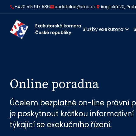
+420 515 917 586
podatelna@ekcr.cz
Anglická 20, Pra
Služby exekutora
Online poradna
Účelem bezplatné on-line právní 
je poskytnout krátkou informativní
týkající se exekučního řízení.