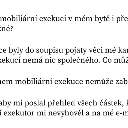
mobiliární exekuci v mém bytě i přes
žné?
e byly do soupisu pojaty věci mé k
exekucí nemá nic společného. Co můž
ěhem mobiliární exekuce nemůže zab
aby mi poslal přehled všech částek, 
í exekutor mi nevyhověl a na mé e-m