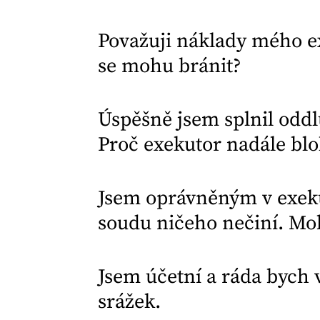
Považuji náklady mého ex
se mohu bránit?
Úspěšně jsem splnil oddl
Proč exekutor nadále bl
Jsem oprávněným v exeku
soudu ničeho nečiní. Mo
Jsem účetní a ráda bych 
srážek.