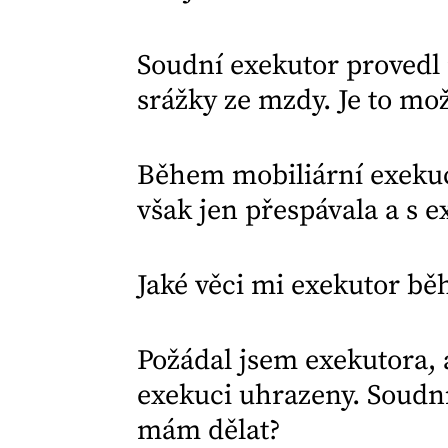
Soudní exekutor provedl 
srážky ze mzdy. Je to mo
Během mobiliární exekuc
však jen přespávala a s 
Jaké věci mi exekutor b
Požádal jsem exekutora, 
exekuci uhrazeny. Soudn
mám dělat?