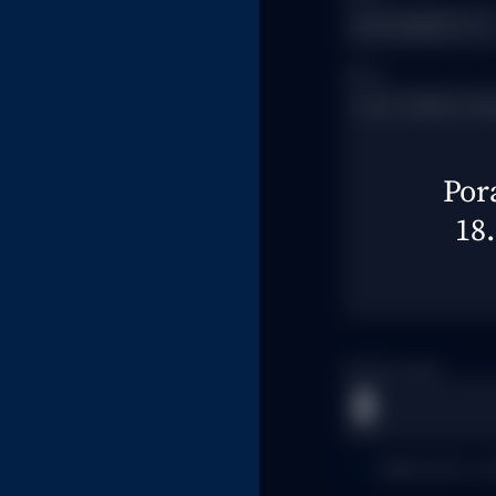
Dotaz
Por
18.
Nahrát soubor
Zaškrtnutím so