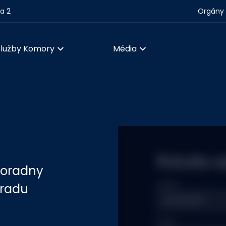
ha 2
Orgány 
Služby Komory
Seznamy
Média
Kontakt
Položte 
poradny
Jméno
 radu
Email