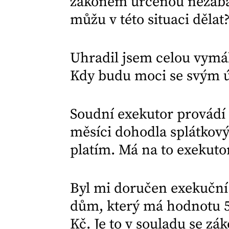
zákonem určenou nezabav
můžu v této situaci dělat
Uhradil jsem celou vymá
Kdy budu moci se svým ú
Soudní exekutor provádí 
měsíci dohodla splátkový
platím. Má na to exekuto
Byl mi doručen exekuční
dům, který má hodnotu 5 
Kč. Je to v souladu se z