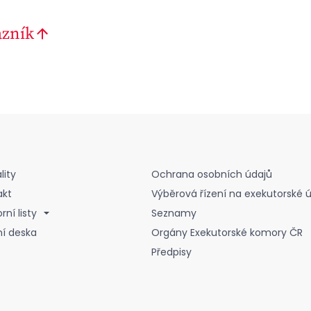
azník
lity
Ochrana osobních údajů
akt
Výběrová řízení na exekutorské 
ní listy
Seznamy
ní deska
Orgány Exekutorské komory ČR
Předpisy