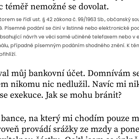
íc téměř nemožné se dovolat.
em se řídí ust. § 42 zákona č. 99/1963 Sb., občanský sou
. Písemné podání se činí v listinné nebo elektronické p
bsahující návrh ve věci samé učiněné telefaxem nebo v e
ginálu, případně písemným podáním shodného znění. K t
ihlíží.
val můj bankovní účet. Domnívám se 
em nikomu nic nedlužil. Navíc mi ni
se exekuce. Jak se mohu bránit?
v bance, na který mi chodím pouze
roveň provádí srážky ze mzdy a pon