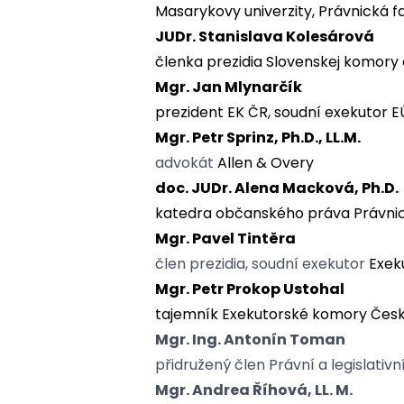
Masarykovy univerzity, Právnická f
JUDr. Stanislava Kolesárová
členka prezidia Slovenskej komory 
Mgr. Jan Mlynarčík
prezident EK ČR, soudní exekutor E
Mgr. Petr Sprinz, Ph.D., LL.M.
advokát
Allen & Overy
doc. JUDr. Alena Macková, Ph.D.
katedra občanského práva Právnické
Mgr. Pavel Tintěra
člen prezidia, soudní exekutor
Exek
Mgr. Petr Prokop Ustohal
tajemník Exekutorské komory Česk
Mgr. Ing. Antonín Toman
přidružený člen Právní a legislati
Mgr. Andrea Říhová, LL. M.