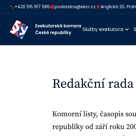
+420 515 917 586
podatelna@ekcr.cz
Anglická 20, Pra
Služby exekutora
Redakční rada
Komorní listy, časopis so
republiky od září roku 20