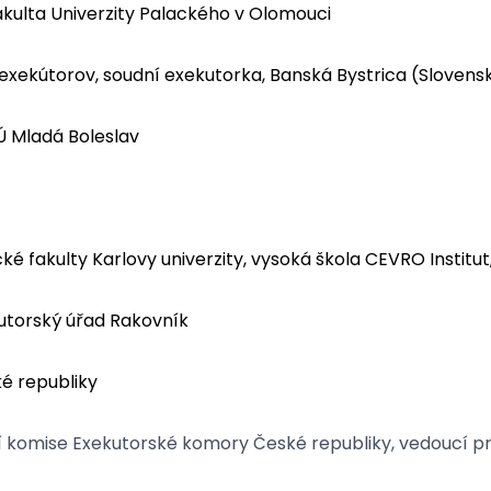
akulta Univerzity Palackého v Olomouci
exekútorov, soudní exekutorka, Banská Bystrica (Slovens
Ú Mladá Boleslav
 fakulty Karlovy univerzity, vysoká škola CEVRO Institut,
utorský úřad Rakovník
é republiky
vní komise Exekutorské komory České republiky, vedoucí 