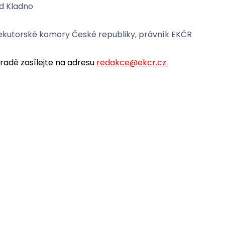
d Kladno
Exekutorské komory České republiky, právník EKČR
adě zasílejte na adresu
redakce@ekcr.cz
.