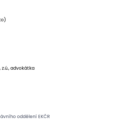
ko)
 z.ú., advokátka
právního oddělení EKČR