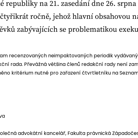
 republiky na 21. zasedání dne 26. srpna
tyřikrát ročně, jehož hlavní obsahovou n
ěvků zabývajících se problematikou exeku
znam recenzovaných neimpaktovaných periodik vydávaných
kční rada. Převážná většina členů redakční rady není za
něno kritérium nutné pro zařazení čtvrtletníku na Sezn
tva
olečná advokátní kancelář, Fakulta právnická Západočesk