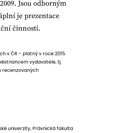
 2009. Jsou odborným
áplní je prezentace
ční činnosti.
 v ČR – platný v roce 2015.
městnancem vydavatele, tj.
am recenzovaných
é univerzity, Právnická fakulta