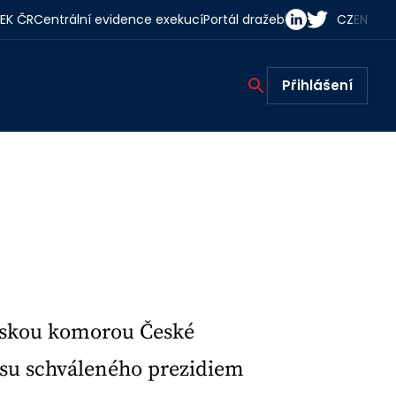
EK ČR
Centrální evidence exekucí
Portál dražeb
CZ
EN
Přihlášení
rskou komorou České
pisu schváleného prezidiem