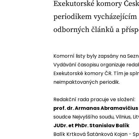
Exekutorské komory České
periodikem vycházejícím č
odborných článků a přísp
Komorní listy byly zapsány na Se
Vydávání časopisu organizuje reda
Exekutorské komory ČR. Tím je spl
neimpaktovaných periodik.
Redakční rada pracuje ve složení:
prof. dr. Armanas Abramavičius
soudce Nejvyššího soudu, Vilnius, Li
JUDr. et PhDr. Stanislav Balík
Balík Krtková Šatánková Kojan - Sp