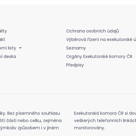
lity
Ochrana osobních údajů
akt
Výběrová řízení na exekutorské 
ní listy
Seznamy
ní deska
Orgány Exekutorské komory ČR
Předpisy
iky. Bez písemného souhlasu
Exekutorská komora ČR si dov
ití části nebo celku, zejména
veškerých telefonních linká
akýmkoliv způsobem i v jiném
monitorovány.