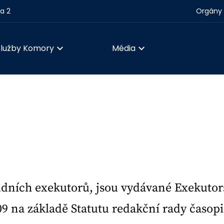
ha 2
Orgány 
Služby Komory
Seznamy
Média
Kontakt
udních exekutorů, jsou
vydávané Exekuto
09 na základě Statutu redakční rady časo