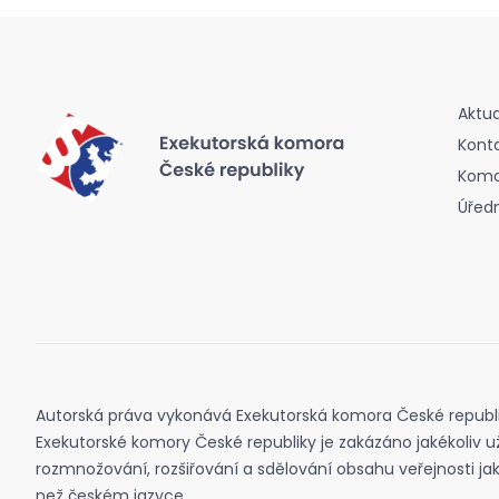
Aktua
Kont
Komor
Úřed
Autorská práva vykonává Exekutorská komora České republ
Exekutorské komory České republiky je zakázáno jakékoliv už
rozmnožování, rozšiřování a sdělování obsahu veřejnosti j
než českém jazyce.