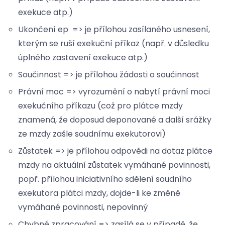
exekuce atp.)
Ukončení ep => je přílohou zasílaného usnesení,
kterým se ruší exekuční příkaz (např. v důsledku
úplného zastavení exekuce atp.)
Součinnost => je přílohou žádosti o součinnost
Právní moc => vyrozumění o nabytí právní moci
exekučního příkazu (což pro plátce mzdy
znamená, že doposud deponované a další srážky
ze mzdy zašle soudnímu exekutorovi)
Zůstatek => je přílohou odpovědi na dotaz plátce
mzdy na aktuální zůstatek vymáhané povinnosti,
popř. přílohou iniciativního sdělení soudního
exekutora plátci mzdy, dojde-li ke změně
vymáhané povinnosti, nepovinný
Chybné zpracování => zasílá se v případě, že