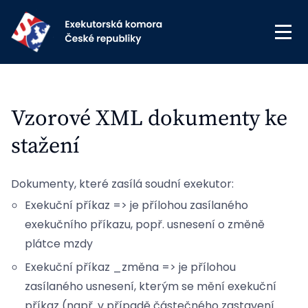
Vzorové XML dokumenty ke
stažení
Dokumenty, které zasílá soudní exekutor:
Exekuční příkaz => je přílohou zasílaného
exekučního příkazu, popř. usnesení o změně
plátce mzdy
Exekuční příkaz _změna => je přílohou
zasílaného usnesení, kterým se mění exekuční
příkaz (např. v případě částečného zastavení