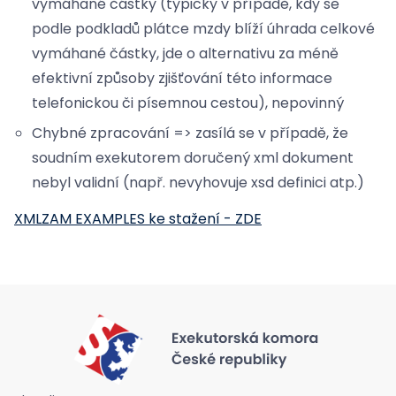
vymáhané částky (typicky v případě, kdy se
podle podkladů plátce mzdy blíží úhrada celkové
vymáhané částky, jde o alternativu za méně
efektivní způsoby zjišťování této informace
telefonickou či písemnou cestou), nepovinný
Chybné zpracování => zasílá se v případě, že
soudním exekutorem doručený xml dokument
nebyl validní (např. nevyhovuje xsd definici atp.)
XMLZAM EXAMPLES ke stažení - ZDE