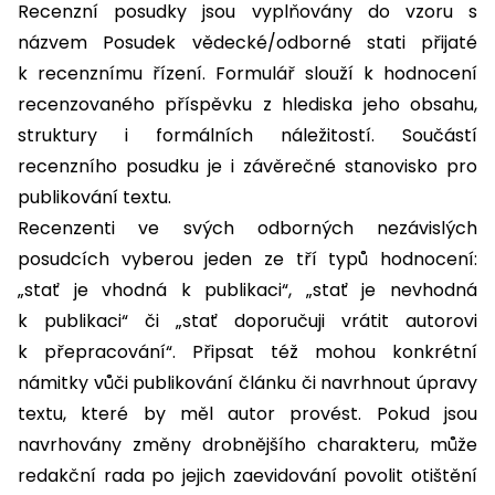
Recenzní posudky jsou vyplňovány do vzoru s
názvem Posudek vědecké/odborné stati přijaté
k recenznímu řízení. Formulář slouží k hodnocení
recenzovaného příspěvku z hlediska jeho obsahu,
struktury i formálních náležitostí. Součástí
recenzního posudku je i závěrečné stanovisko pro
publikování textu.
Recenzenti ve svých odborných nezávislých
posudcích vyberou jeden ze tří typů hodnocení:
„stať je vhodná k publikaci“, „stať je nevhodná
k publikaci“ či „stať doporučuji vrátit autorovi
k přepracování“. Připsat též mohou konkrétní
námitky vůči publikování článku či navrhnout úpravy
textu, které by měl autor provést. Pokud jsou
navrhovány změny drobnějšího charakteru, může
redakční rada po jejich zaevidování povolit otištění