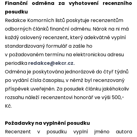
Finanční odměna za vyhotovení recenzního
posudku
Redakce Komorních listů poskytuje recenzentům
odborných článků finanční odměnu. Nárok na ni má
každý oslovený recenzent, který adekvátně vyplní
standardizovaný formulář a zašle ho
v požadovaném termínu na elektronickou adresu
periodika
redakce@ekcr.cz.
Odměna je poskytována jednorázově do čtyř týdnů
po vydání čísla časopisu, v němž byl recenzovaný
příspěvek uveřejněn. Za posudek článku jakéhokoliv
rozsahu náleží recenzentovi honorář ve výši 500,-
Kč.
Požadavky na vyplnění posudku
Recenzent v posudku vyplní jméno autora