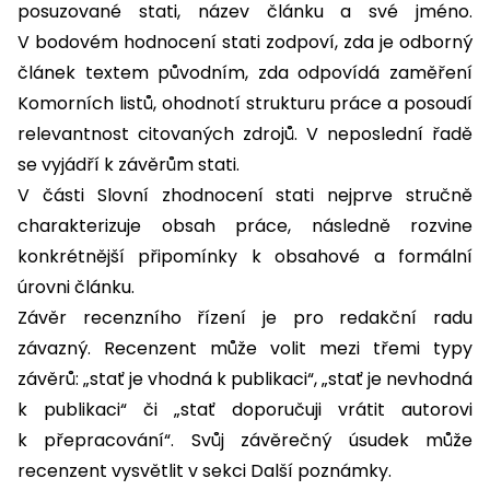
posuzované stati, název článku a své jméno.
V bodovém hodnocení stati zodpoví, zda je odborný
článek textem původním, zda odpovídá zaměření
Komorních listů, ohodnotí strukturu práce a posoudí
relevantnost citovaných zdrojů. V neposlední řadě
se vyjádří k závěrům stati.
V části Slovní zhodnocení stati nejprve stručně
charakterizuje obsah práce, následně rozvine
konkrétnější připomínky k obsahové a formální
úrovni článku.
Závěr recenzního řízení je pro redakční radu
závazný. Recenzent může volit mezi třemi typy
závěrů: „stať je vhodná k publikaci“, „stať je nevhodná
k publikaci“ či „stať doporučuji vrátit autorovi
k přepracování“. Svůj závěrečný úsudek může
recenzent vysvětlit v sekci Další poznámky.