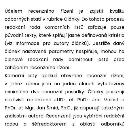
Účelem recenzního řízení je zajistit kvalitu
odborných statí v rubrice Články. Do tohoto procesu
redakční rada Komorních listů zařazuje pouze
původní texty, které splňují jasně definovaná kritéria
(viz Informace pro autory článků). Jestliže daný
článek nastavené parametry nesplňuje, mohou ho
členové redakční rady odmítnout ještě před
zahájením recenzního řízení.
Komorní listy aplikují otevřené recenzní řízení,
v jehož rámci jsou na jeden článek vyhotoveny
minimálně dva recenzní posudky. Články posuzují
nezávislí recenzenti JUDr. et PhDr. Jan Malast a
PhDr. et Mgr. Jan Šmíd, Ph.D., již disponují totožnými
znalostmi autora. Recenzenti jsou vybíráni redakční
radou a šéfredaktorem z oblasti odborníků